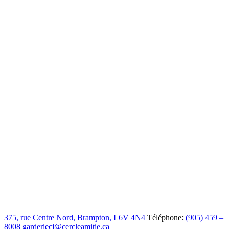
375, rue Centre Nord, Brampton, L6V 4N4
Téléphone:
(905) 459 –
8008
garderiecj@cercleamitie.ca