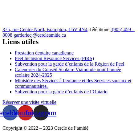
375, rue Centre Nord, Brampton, L6V 4N4
Téléphone:
(905) 459 –
8008
garderiecj@cercleamitie.ca
Liens utiles
Prestation dentaire canadienne
Peel Inclusion Resource Services (PIRS)
Subvention pour la garde d’enfants de la Région de Peel
Calendrier du Conseil Scolaire Viamonde pour l’année
scolaire 2024-2025
Ministère des Services à l’enfance et des Services sociaux et
communautaires.
Subvention pour la garde d’enfants de l’Ontario
Réserver une visite virtuelle
acebook
Youtube
Instagram
Copyright © 2022 – 2023 Cercle de l’amitié